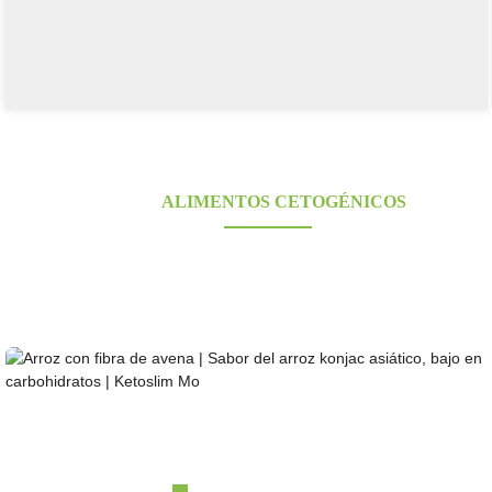
PROVEEDORES DE ALIMENTOS DE
KONJAC
ALIMENTOS CETOGÉNICOS
¿Buscas alimentos de konjac saludables, bajos en carbohidratos y aptos para la dieta
cetogénica? Proveedor de konjac galardonado y certificado durante más de 10 años.
Fabricación OEM, ODM y OBM. Grandes bases de cultivo propias; capacidad de
investigación y diseño en laboratorio.
Arroz con fibra de avena | Sabor del arroz konjac asiático...