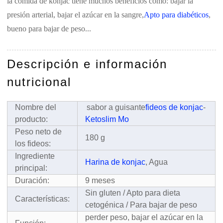
la comida de konjac tiene muchos beneficios como: bajar la
presión arterial, bajar el azúcar en la sangre,
Apto para diabéticos
,
bueno para bajar de peso...
Descripción e información
nutricional
Nombre del
sabor a guisante
fideos de konjac
-
producto:
Ketoslim Mo
Peso neto de
180 g
los fideos:
Ingrediente
Harina de konjac
, Agua
principal:
Duración:
9 meses
Sin gluten / Apto para dieta
Características:
cetogénica / Para bajar de peso
perder peso, bajar el azúcar en la