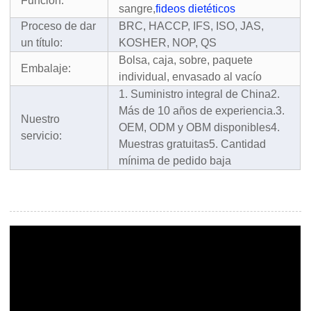
Función:
sangre,
fideos dietéticos
Proceso de dar
BRC, HACCP, IFS, ISO, JAS,
un título:
KOSHER, NOP, QS
Bolsa, caja, sobre, paquete
Embalaje:
individual, envasado al vacío
1. Suministro integral de China
2.
Más de 10 años de experiencia.
3.
Nuestro
OEM, ODM y OBM disponibles
4.
servicio:
Muestras gratuitas
5. Cantidad
mínima de pedido baja