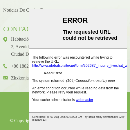
Noticias De Cocina/recetas
CONTACTO
Habitación 1416, Piso 14, Edificio Internacional Junhao, N.°
2, Avenida Chenjiang Zhongkai, Distrito De Huicheng,
Ciudad De Huizhou
+86 18825458362
Zkxkonjac@hzzkx.com
© Copyright - 2021-2023: Todos Los Derechos Reservados.