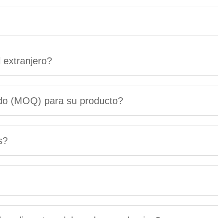
 extranjero?
ido (MOQ) para su producto?
s?