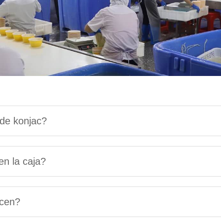
 de konjac?
en la caja?
ecen?