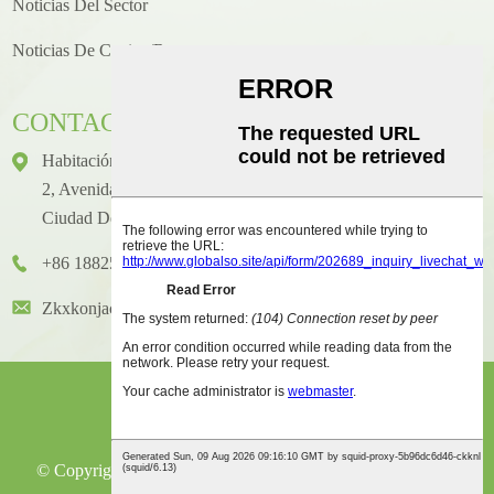
Noticias Del Sector
Noticias De Cocina/recetas
CONTACTO
Habitación 1416, Piso 14, Edificio Internacional Junhao, N.°
2, Avenida Chenjiang Zhongkai, Distrito De Huicheng,
Ciudad De Huizhou
+86 18825458362
Zkxkonjac@hzzkx.com
© Copyright - 2021-2023: Todos Los Derechos Reservados.