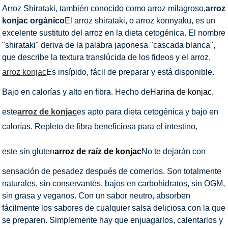
Arroz Shirataki, también conocido como arroz milagroso,
arroz
konjac orgánico
El arroz shirataki, o arroz konnyaku, es un
excelente sustituto del arroz en la dieta cetogénica. El nombre
"shirataki" deriva de la palabra japonesa "cascada blanca",
que describe la textura translúcida de los fideos y el arroz.
arroz konjac
Es insípido, fácil de preparar y está disponible.
Bajo en calorías y alto en fibra. Hecho de
Harina de konjac
,
este
arroz de konjac
es apto para dieta cetogénica y bajo en
calorías. Repleto de fibra beneficiosa para el intestino,
este sin gluten
arroz de raíz de konjac
No te dejarán con
sensación de pesadez después de comerlos. Son totalmente
naturales, sin conservantes, bajos en carbohidratos, sin OGM,
sin grasa y veganos. Con un sabor neutro, absorben
fácilmente los sabores de cualquier salsa deliciosa con la que
se preparen. Simplemente hay que enjuagarlos, calentarlos y