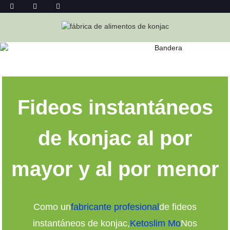
FIDEOS INSTANTÁNEOS DE KONJAC AL
POR MAYOR
Hogar
Fideos Instantáneos De Konjac Al Por Mayor
Fideos instantáneos
de konjac al por
mayor y al por menor
Como un
fabricante profesional
de fideos
instantáneos de konjac,
Ketoslim Mo
Nos