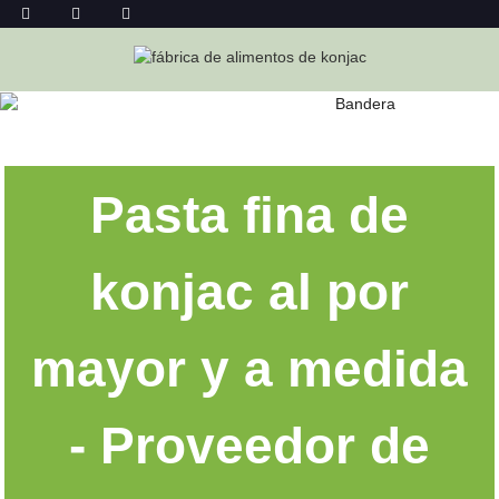
FIDEOS FINOS DE KONJAC AL POR
MAYOR
Hogar
Fideos Finos De Konjac Al Por Mayor
Pasta fina de
konjac al por
mayor y a medida
- Proveedor de