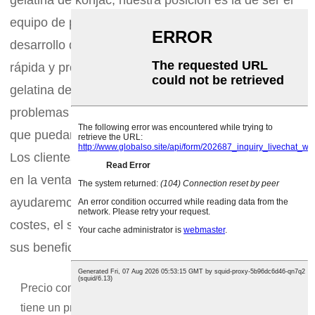
equipo de producción, posventa, investigación y
desarrollo del cliente, proporcionando de forma
rápida y profesional una variedad de soluciones de
gelatina de konjac para resolver todo tipo de
problemas relacionados con la gelatina de konjac
que puedan surgir.
Los clientes solo necesitan hacer un buen trabajo
en la venta de gelatina de konjac; nosotros les
ayudaremos con otros aspectos como el control de
costes, el servicio posventa, etc., para maximizar
sus beneficios.
Precio competitivo: La mayoría de la gelatina de konjac
tiene un precio mucho más competitivo que la de otros