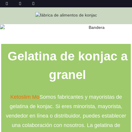
GELATINA DE KONJAC AL POR MAYOR
Hogar
Gelatina De Konjac Al Por Mayor
Gelatina de konjac a
granel
Ketoslim Mo
Somos fabricantes y mayoristas de
gelatina de konjac. Si eres minorista, mayorista,
vendedor en línea o distribuidor, puedes establecer
una colaboración con nosotros. La gelatina de