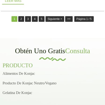
LEER MÁS
1
2
3
4
5
Siguiente >
>>
Página 1 / 5
Obtén Uno Gratis
Consulta
PRODUCTO
Alimentos De Konjac
Producto De Konjac Neutro/vegano
Gelatina De Konjac