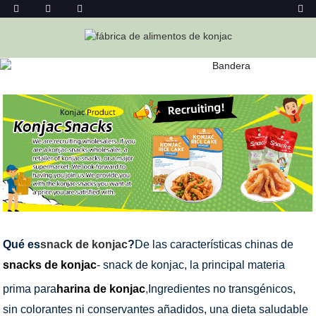
SNACKS DE KONJAC
Hogar
Alimentos De Konjac
Snacks De Konjac
Qué es
snack de konjac
?
De las características chinas de
snacks de konjac
- snack de konjac, la principal materia
prima para
harina de konjac
,
Ingredientes no transgénicos,
sin colorantes ni conservantes añadidos, una dieta saludable