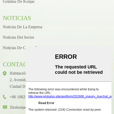
Gelatina De Konjac
NOTICIAS
Noticias De La Empresa
Noticias Del Sector
Noticias De Cocina/recetas
CONTACTO
Habitación 1416, Piso 14, Edificio Internacional Junhao, N.°
2, Avenida Chenjiang Zhongkai, Distrito De Huicheng,
Ciudad De Huizhou
+86 18825458362
Zkxkonjac@hzzkx.com