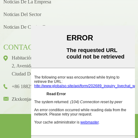
Noticias De La Empresa
Noticias Del Sector
Noticias De Cocina/recetas
CONTACTO
Habitación 1416, Piso 14, Edificio Internacional Junhao, N.°
2, Avenida Chenjiang Zhongkai, Distrito De Huicheng,
Ciudad De Huizhou
+86 18825458362
Zkxkonjac@hzzkx.com