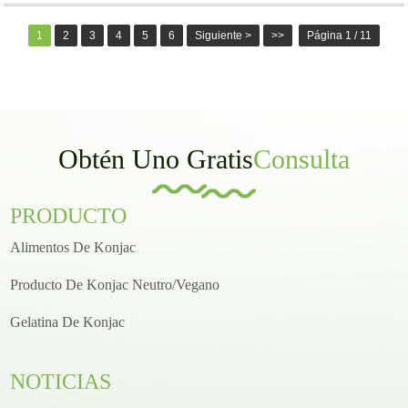
1
2
3
4
5
6
Siguiente >
>>
Página 1 / 11
Obtén Uno Gratis
Consulta
PRODUCTO
Alimentos De Konjac
Producto De Konjac Neutro/vegano
Gelatina De Konjac
NOTICIAS