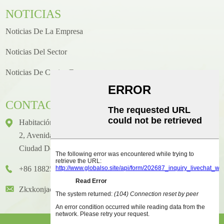
NOTICIAS
Noticias De La Empresa
Noticias Del Sector
Noticias De Cocina/recetas
CONTACTO
Habitación 1416, Piso 14, Edificio Internacional Junhao, N.°
2, Avenida Chenjiang Zhongkai, Distrito De Huicheng,
Ciudad De Huizhou
+86 18825458362
Zkxkonjac@hzzkx.com