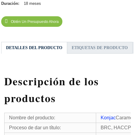
Duración:
18 meses
Obtén Un Presupuesto Ahora
DETALLES DEL PRODUCTO
ETIQUETAS DE PRODUCTO
Descripción de los
productos
Nombre del producto:
Konjac
Caramelo
Proceso de dar un título:
BRC, HACCP, I