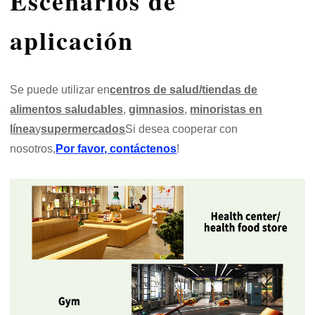
Escenarios de
aplicación
Se puede utilizar en
centros de salud/tiendas de
alimentos saludables
,
gimnasios
,
minoristas en
línea
y
supermercados
Si desea cooperar con
nosotros,
Por favor, contáctenos
!