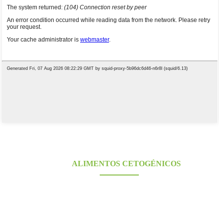
PROVEEDORES DE ALIMENTOS DE
KONJAC
ALIMENTOS CETOGÉNICOS
¿Buscas alimentos de konjac saludables, bajos en carbohidratos y aptos para la dieta
cetogénica? Proveedor de konjac galardonado y certificado durante más de 10 años.
Fabricación OEM, ODM y OBM. Grandes bases de cultivo propias; capacidad de
investigación y diseño en laboratorio.