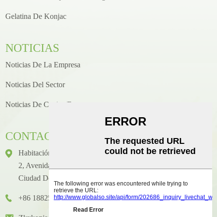
Gelatina De Konjac
NOTICIAS
Noticias De La Empresa
Noticias Del Sector
Noticias De Cocina/recetas
CONTACTO
Habitación 1416, Piso 14, Edificio Internacional Junhao, N.°
2, Avenida Chenjiang Zhongkai, Distrito De Huicheng,
Ciudad De Huizhou
+86 18825458362