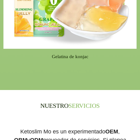
Gelatina de konjac
NUESTRO
SERVICIOS
Ketoslim Mo es un experimentado
OEM
,
OBM
y
ODM
proveedor de servicios. Si planea