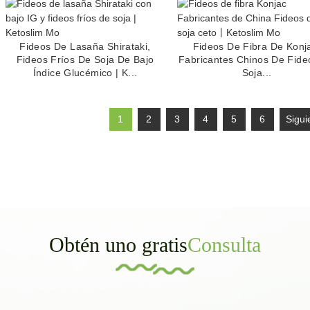
Fideos De Lasaña Shirataki,
Fideos De Fibra De Konj
Fideos Fríos De Soja De Bajo
Fabricantes Chinos De Fide
Índice Glucémico | K...
Soja...
1
2
3
4
5
6
Sigui
Obtén uno gratis
Consulta