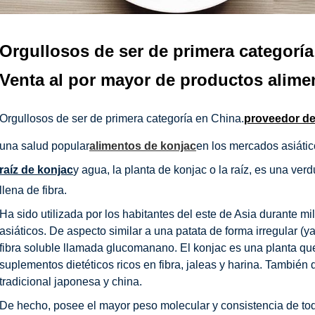
Orgullosos de ser de primera categoría
Venta al por mayor de productos alime
Orgullosos de ser de primera categoría en China.
proveedor de
una salud popular
alimentos de konjac
en los mercados asiático
raíz de konjac
y agua, la planta de konjac o la raíz, es una ver
llena de fibra.
Ha sido utilizada por los habitantes del este de Asia durante mi
asiáticos. De aspecto similar a una patata de forma irregular (
fibra soluble llamada glucomanano. El konjac es una planta que 
suplementos dietéticos ricos en fibra, jaleas y harina. Tambié
tradicional japonesa y china.
De hecho, posee el mayor peso molecular y consistencia de toda