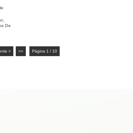
ac,
os De
ente >
>>
Página 1 / 10