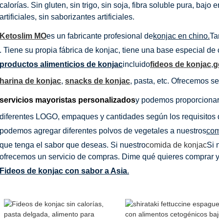
calorías. Sin gluten, sin trigo, sin soja, fibra soluble pura, bajo
artificiales, sin saborizantes artificiales.
Ketoslim MO
es un fabricante profesional de
konjac en chino.
Ta
. Tiene su propia fábrica de konjac, tiene una base especial de 
productos alimenticios de konjac
incluido
fideos de konjac
,
g
harina de konjac
,
snacks de konjac
, pasta, etc. Ofrecemos
servicios mayoristas personalizados
y podemos proporcionar
diferentes LOGO, empaques y cantidades según los requisitos d
podemos agregar diferentes polvos de vegetales a nuestros
com
que tenga el sabor que deseas. Si nuestro
comida de konjac
Si 
ofrecemos un servicio de compras. Dime qué quieres comprar y
Fideos de konjac con sabor a Asia
.