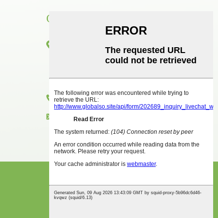
CONTACTO
Habitación 1416, piso 14, edificio
internacional Junhao, n.° 2, avenida
Chenjiang Zhongkai, distrito de Huicheng,
ciudad de Huizhou
+86 18825458362
zkxkonjac@hzzkx.com