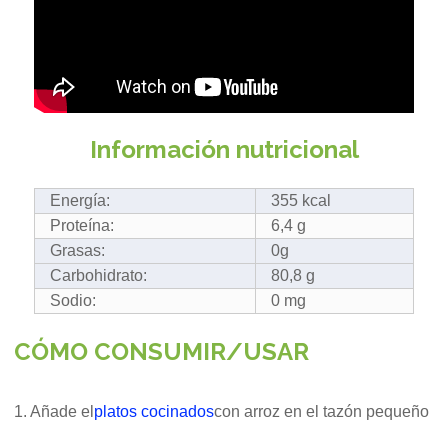
Información nutricional
Energía:
355 kcal
Proteína:
6,4 g
Grasas:
0g
Carbohidrato:
80,8 g
Sodio:
0 mg
CÓMO CONSUMIR/USAR
1. Añade el
platos cocinados
con arroz en el tazón pequeño