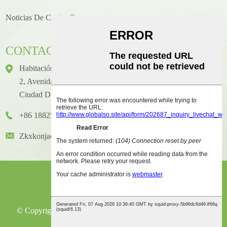
Noticias De Cocina/recetas
CONTACTO
Habitación 1416, Piso 14, Edificio Internacional Junhao, N.°
2, Avenida Chenjiang Zhongkai, Distrito De Huicheng,
Ciudad De Huizhou
+86 18825458362
Zkxkonjac@hzzkx.com
© Copyright - 2021-2023: Todos Los Derechos Reservados.