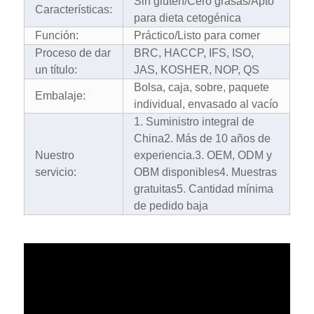
Sin gluten/Cero grasas/Apto
Características:
para dieta cetogénica
Función:
Práctico/Listo para comer
Proceso de dar
BRC, HACCP, IFS, ISO,
un título:
JAS, KOSHER, NOP, QS
Bolsa, caja, sobre, paquete
Embalaje:
individual, envasado al vacío
1. Suministro integral de
China
2. Más de 10 años de
Nuestro
experiencia.
3. OEM, ODM y
servicio:
OBM disponibles
4. Muestras
gratuitas
5. Cantidad mínima
de pedido baja