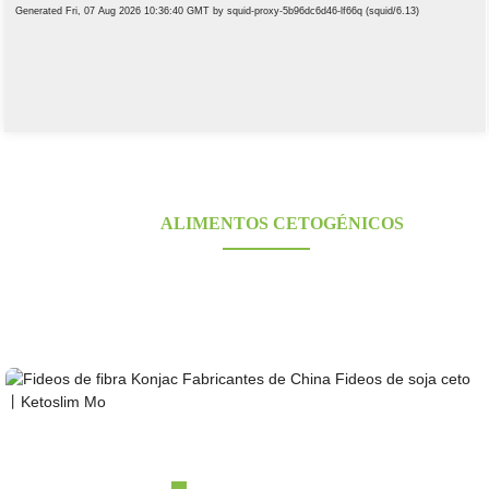
PROVEEDORES DE ALIMENTOS DE
KONJAC
ALIMENTOS CETOGÉNICOS
¿Buscas alimentos de konjac saludables, bajos en carbohidratos y aptos para la dieta
cetogénica? Proveedor de konjac galardonado y certificado durante más de 10 años.
Fabricación OEM, ODM y OBM. Grandes bases de cultivo propias; capacidad de
investigación y diseño en laboratorio.
Fideos de fibra de konjac, fabricantes chinos de soja...