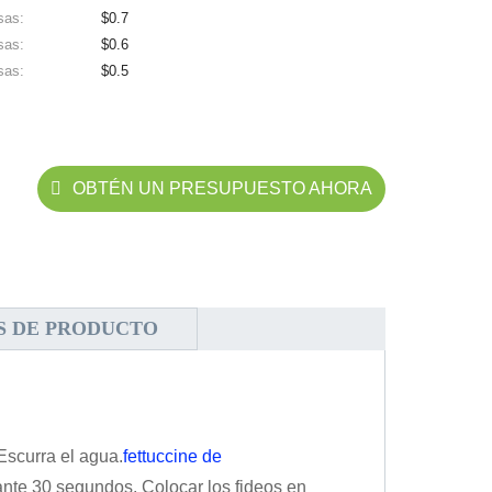
sas:
$0.7
sas:
$0.6
sas:
$0.5
OBTÉN UN PRESUPUESTO AHORA
S DE PRODUCTO
Escurra el agua.
fettuccine de
ante 30 segundos. Colocar los fideos en