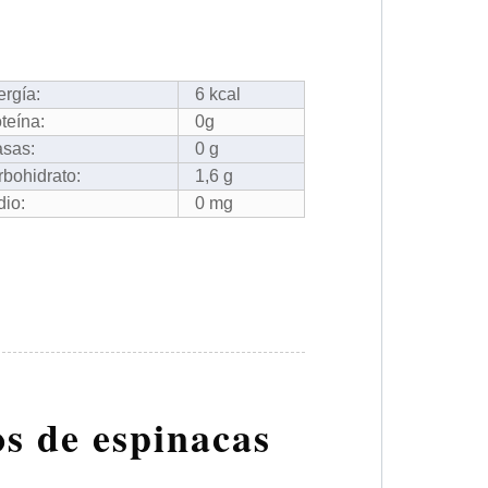
rgía:
6 kcal
teína:
0g
asas:
0 g
bohidrato:
1,6 g
io:
0 mg
os de espinacas