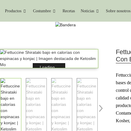
Productos
Costumbre
Recetas
Noticias
Sobre nosotros
PRODUCTO
Alimentos De Konjac
Fideos De Konjac
Fideos
Fettu
Con 
Loading...
Fettucc
bases de
control 
calidad 
producto
Contamo
Kosher,