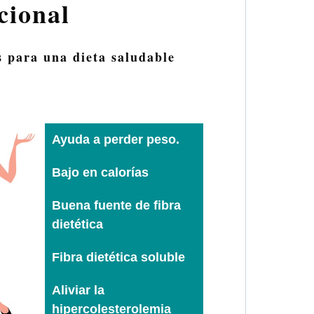
cional
s para una dieta saludable
Ayuda a perder peso.
Bajo en calorías
Buena fuente de fibra
dietética
Fibra dietética soluble
Aliviar la
hipercolesterolemia