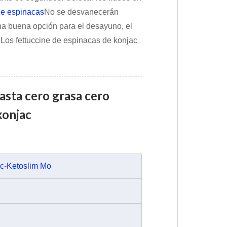
de espinacas
No se desvanecerán
na buena opción para el desayuno, el
 Los fettuccine de espinacas de konjac
asta cero grasa cero
konjac
ac
-
Ketoslim Mo