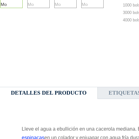
1000 bol
3000 bol
4000 bol
DETALLES DEL PRODUCTO
ETIQUETA
Lleve el agua a ebullición en una cacerola mediana. 
espinacas
en un colador y enjuagar con agua fría dur