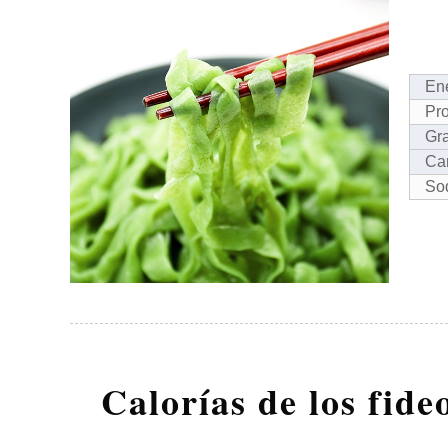
Ene
Pro
Gr
Car
Sod
Calorías de los fide