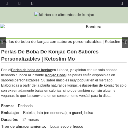
PRODUCTO
Hogar
Bebidas
Perlas De Tapioca
Perlas De Boba De Konjac Con Sabores
Personalizables | Ketoslim Mo
Pon el
Perlas de boba de konjac
en tu boca, y explotan con un solo bocado,
llenando tu boca al instante.
Konjac Boba
Las perlas están disponibles en
sabores personalizables. Su sabor único es muy popular en el mercado.
Elaboradas a partir de la planta natural de konjac, estas
perlas de konjac
No solo
son extremadamente bajas en calorías, sino que también son sin gluten y
veganas, lo que las convierte en un complemento versátil para tu dieta.
Forma:
Redondo
Embalaje:
Botella, lata (en conserva), a granel, bolsa
Duración:
24 meses
Tipo de almacenamiento:
Lugar seco y fresco