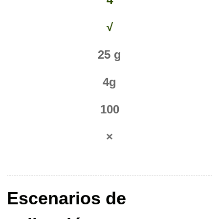
√
25 g
4g
100
×
Escenarios de