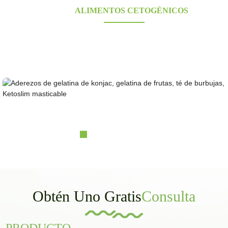
PROVEEDORES DE ALIMENTOS DE
KONJAC
ALIMENTOS CETOGÉNICOS
¿Buscas alimentos de konjac saludables, bajos en carbohidratos y aptos para la dieta
cetogénica? Proveedor de konjac galardonado y certificado durante más de 10 años.
Fabricación OEM, ODM y OBM. Grandes bases de cultivo propias; capacidad de
investigación y diseño en laboratorio.
Gelatina de konjac, gelatina de frutas, té de burbujas...
Obtén Uno Gratis
Consulta
PRODUCTO