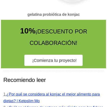
gelatina probiótica de konjac
10%
¡DESCUENTO POR
COLABORACIÓN!
¡Comienza tu proyecto!
Recomiendo leer
1.
¿Por qué se considera al konjac el mejor alimento para
dietas? | Ketoslim Mo