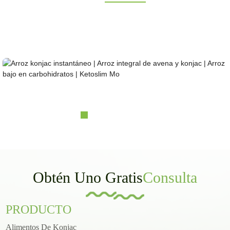
¿Buscas alimentos de konjac saludables, bajos en carbohidratos y aptos para la dieta
cetogénica? Proveedor de konjac galardonado y certificado durante más de 10 años.
Fabricación OEM, ODM y OBM. Grandes bases de cultivo propias; capacidad de
investigación y diseño en laboratorio.
Arroz konjac instantáneo | arroz integral con avena konjac | yo...
Obtén Uno Gratis
Consulta
PRODUCTO
Alimentos De Konjac