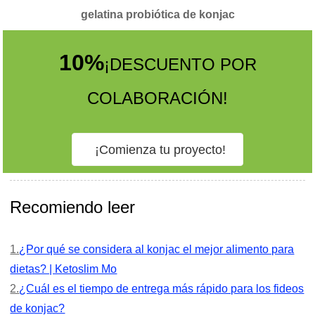
gelatina probiótica de konjac
10%
¡DESCUENTO POR
COLABORACIÓN!
¡Comienza tu proyecto!
Recomiendo leer
1.
¿Por qué se considera al konjac el mejor alimento para
dietas? | Ketoslim Mo
2.
¿Cuál es el tiempo de entrega más rápido para los fideos
de konjac?