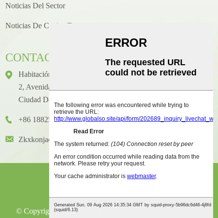
Noticias Del Sector
Noticias De Cocina/recetas
CONTACTO
Habitación 1416, Piso 14, Edificio Internacional Junhao, N.°
2, Avenida Chenjiang Zhongkai, Distrito De Huicheng,
Ciudad De Huizhou
+86 18825458362
Zkxkonjac@hzzkx.com
© Copyright - 2021-2023: Todos Los Derechos Reservados.