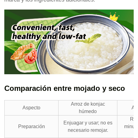
Comparación entre mojado y seco
Arroz de konjac
Aspecto
Ar
húmedo
Req
Enjuagar y usar; no es
Preparación
minuto
necesario remojar.