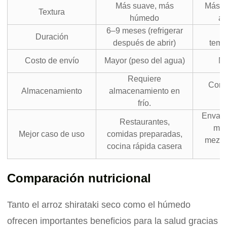
Más suave, más
Más f
Textura
húmedo
al
6–9 meses (refrigerar
1
Duración
después de abrir)
temp
Costo de envío
Mayor (peso del agua)
Má
Requiere
Cons
Almacenamiento
almacenamiento en
frío.
Envase
Restaurantes,
men
Mejor caso de uso
comidas preparadas,
mezcla
cocina rápida casera
Comparación nutricional
Tanto el arroz shirataki seco como el húmedo
ofrecen importantes beneficios para la salud gracias